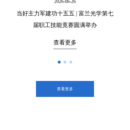
2026-06-26
低
当好主力军建功十五五 | 富兰光学第七
喜
届职工技能竟赛圆满举办
查看更多
查看更多