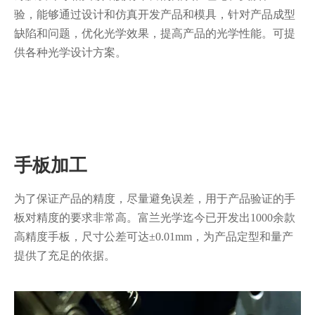
验，能够通过设计和仿真开发产品和模具，针对产品成型
缺陷和问题，优化光学效果，提高产品的光学性能。可提
供各种光学设计方案。
手板加工
为了保证产品的精度，尽量避免误差，用于产品验证的手
板对精度的要求非常高。富兰光学迄今已开发出1000余款
高精度手板，尺寸公差可达±0.01mm，为产品定型和量产
提供了充足的依据。