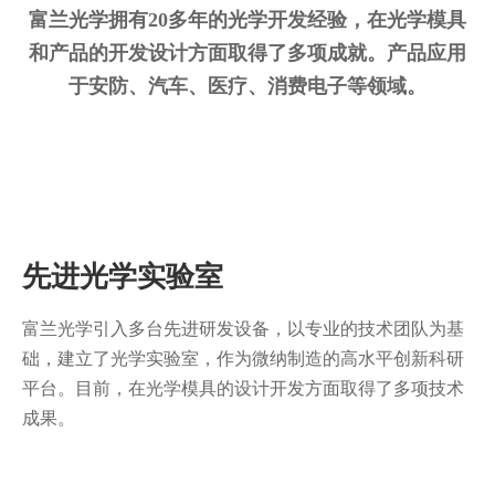
富兰光学拥有20多年的光学开发经验，在光学模具
和产品的开发设计方面取得了多项成就。产品应用
于安防、汽车、医疗、消费电子等领域。
先进光学实验室
富兰光学引入多台先进研发设备，以专业的技术团队为基
础，建立了光学实验室，作为微纳制造的高水平创新科研
平台。目前，在光学模具的设计开发方面取得了多项技术
成果。