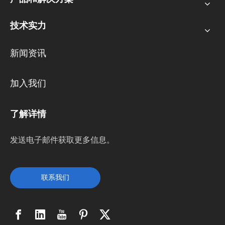
技术实力
新闻资讯
加入我们
了解详情
发送电子邮件获取更多信息。
联系我们