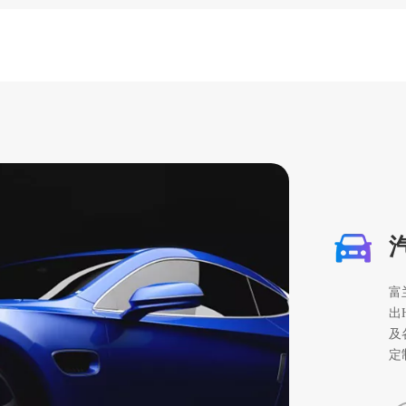
富
出
及
定