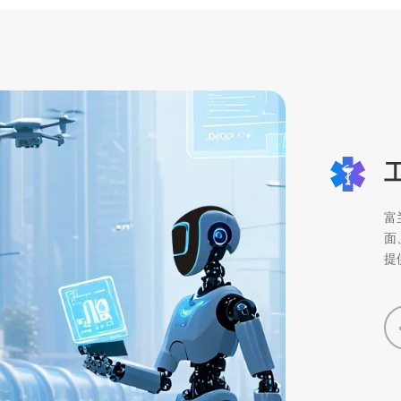
富
面
提