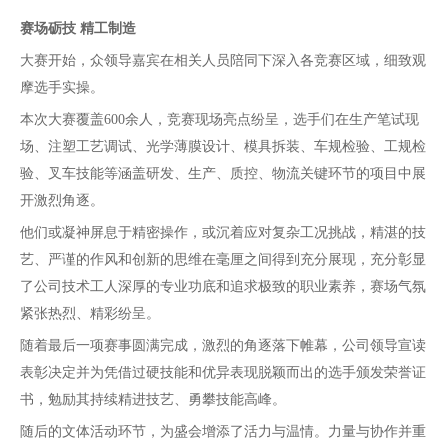
赛场砺技
精工制造
大赛开始，众领导嘉宾在相关人员陪同下深入各竞赛区域，细致观
摩选手实操。
本次大赛覆盖
600余人，竞赛现场亮点纷呈，选手们在生产笔试现
场、注塑工艺调试、光学薄膜设计、模具拆装、车规检验、工规检
验、叉车技能等涵盖研发、生产、质控、物流关键环节的项目中展
开激烈角逐。
他们或凝神屏息于精密操作，或沉着应对复杂工况挑战，精湛的技
艺、严谨的作风和创新的思维在毫厘之间得到充分展现，充分彰显
了公司技术工人深厚的专业功底和追求极致的职业素养，赛场气氛
紧张热烈、精彩纷呈。
随着最后一项赛事圆满完成，激烈的角逐落下帷幕，公司领导宣读
表彰决定并为凭借过硬技能和优异表现脱颖而出的选手颁发荣誉证
书，勉励其持续精进技艺、勇攀技能高峰。
随后的文体活动环节，为盛会增添了活力与温情。力量与协作并重