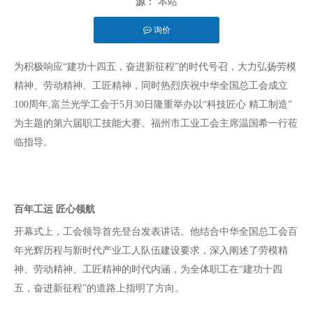
源：
本站
询价
["facebook","twitter","line","wechat","linkedin","pinterest"]
为积极响应
“建功十四五，奋进新征程”的时代号召，大力弘扬劳模
精神、劳动精神、工匠精神，同时热烈庆祝中华全国总工会成立
100周年,富兰光学工会于5月30日隆重举办以“科技匠心 精工制造”
为主题的第六届职工技能大赛。福州市工业工会主席温国希一行莅
临指导。
百年工运
匠心领航
开幕式上，工会领导首先登台发表讲话。他结合中华全国总工会百
年光辉历程与新时代产业工人队伍建设要求，深入阐述了劳模精
神、劳动精神、工匠精神的时代内涵，为全体职工在“建功十四
五，奋进新征程”的道路上指明了方向。