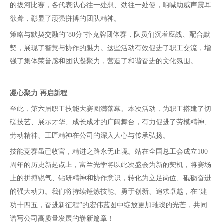
的拔河比赛，各代表队心往一处想、劲往一处使，呐喊助威声震耳
欲聋，彰显了顽强拼搏的团队精神。
策略与默契交融的
“80分”扑克牌团体赛，队员们沉着应战、配合默
契，展现了智慧与协作的魅力。这些活动有效促进了职工交流，增
强了集体荣誉感和团队凝聚力，营造了和谐奋进的文化氛围。
凝心聚力
再启新程
至此，第六届职工技能大赛圆满落幕。本次活动，为职工搭建了切
磋技艺、展示才华、成长成才的广阔舞台，有力促进了劳模精神、
劳动精神、工匠精神在公司的深入人心与传承弘扬。
技能竞赛虽已收官，精进之路永无止境。站在全国总工会成立
100
周年的历史新起点上，富兰光学将以此次盛会为新的契机，将赛场
上的拼搏锐气、钻研精神和协作意识，转化为立足岗位、砥砺奋进
的强大动力。我们将持续锤炼技能、勇于创新、追求卓越，在“建
功十四五，奋进新征程”的宏伟蓝图中绽放更加璀璨的光芒，共同
谱写公司高质量发展的崭新篇章！