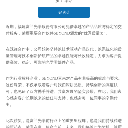
源：
本站
询价
["facebook","twitter","line","wechat","linkedin","pinterest"]
近期，福建富兰光学股份有限公司凭借卓越的产品品质与稳定的交
付服务，荣膺重要合作伙伴SEYOND颁发的“优秀质量奖”。
在既往合作中，公司始终坚持以技术驱动产品迭代，以系统化的质
量管理与技术创新护航产品的卓越性能与长效稳定，力求为客户提
供高效、稳定、可靠的光学零部件产品。
作为行业标杆企业，SEYOND素来对产品有着极高的标准与要求。
这份殊荣，不仅承载着客户对我们深耕品质、持续创新的高度认
可，也见证了双方携手并进、共赢发展的坚实步履。在此，我们衷
心感谢客户长期以来的信任与支持，也感谢每一位同事的辛勤付
出。
此次获奖，是富兰光学前行路上的重要里程碑，也是我们持续精进
的新起点。荣誉在肩，使命向前。未来，我们将以此为契机，踔厉