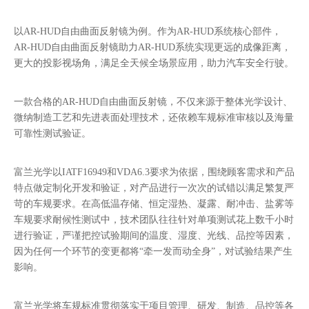
以AR-HUD自由曲面反射镜为例。作为AR-HUD系统核心部件，
AR-HUD自由曲面反射镜助力AR-HUD系统实现更远的成像距离，
更大的投影视场角，满足全天候全场景应用，助力汽车安全行驶。
一款合格的AR-HUD自由曲面反射镜，不仅来源于整体光学设计、
微纳制造工艺和先进表面处理技术，还依赖车规标准审核以及海量
可靠性测试验证。
富兰光学以IATF16949和VDA6.3要求为依据，围绕顾客需求和产品
特点做定制化开发和验证，对产品进行一次次的试错以满足繁复严
苛的车规要求。在高低温存储、恒定湿热、凝露、耐冲击、盐雾等
车规要求耐候性测试中，技术团队往往针对单项测试花上数千小时
进行验证，严谨把控试验期间的温度、湿度、光线、品控等因素，
因为任何一个环节的变更都将“牵一发而动全身”，对试验结果产生
影响。
富兰光学将车规标准贯彻落实于项目管理、研发、制造、品控等各