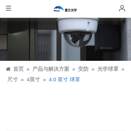
首页
»
产品与解决方案
»
安防
»
光学球罩
»
尺寸
»
4英寸
»
4.0 英寸 球罩