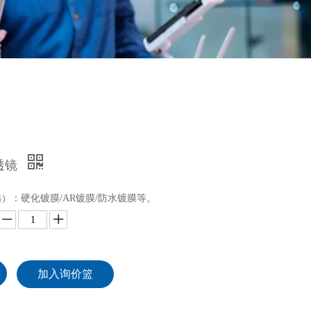
透镜
）：硬化镀膜/AR镀膜/防水镀膜等。
加入询价篮