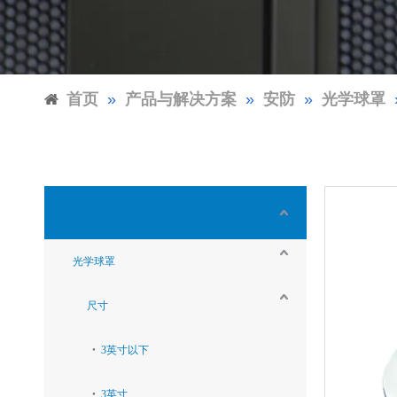
首页
»
产品与解决方案
»
安防
»
光学球罩
安防
光学球罩
尺寸
3英寸以下
3英寸