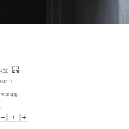
学球罩
H37-PC
学
、PC等可选
选