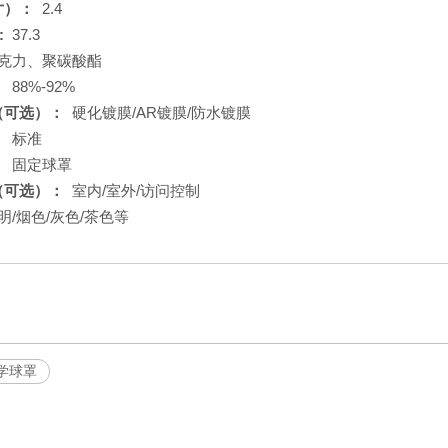
寸）：
2.4
):
37.3
克力、聚碳酸酯
：
88%-92%
（可选）：
硬化镀膜/AR镀膜/防水镀膜
：
标准
：
固定球罩
（可选）：
室内/室外/访问控制
明/烟色/灰色/茶色等
光学球罩