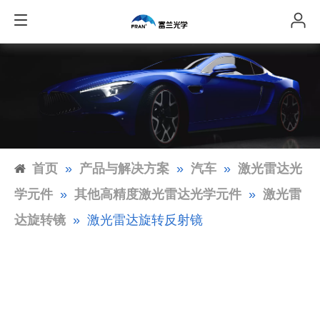
首页
»
产品与解决方案
»
汽车
»
激光雷达光
学元件
»
其他高精度激光雷达光学元件
»
激光雷
达旋转镜
»
激光雷达旋转反射镜