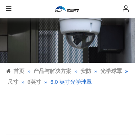
首页
»
产品与解决方案
»
安防
»
光学球罩
»
尺寸
»
6英寸
»
6.0 英寸光学球罩